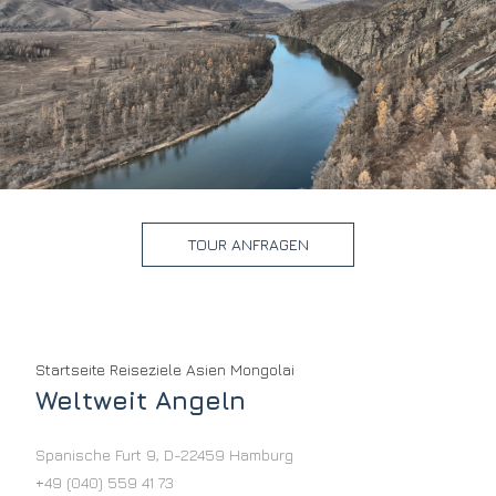
TOUR ANFRAGEN
Startseite
Reiseziele
Asien
Mongolai
Weltweit Angeln
Spanische Furt 9
,
D-22459
Hamburg
+49 (040) 559 41 73