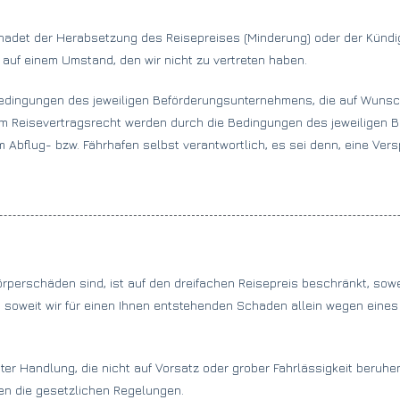
chadet der Herabsetzung des Reisepreises (Minderung) oder der Künd
 auf einem Umstand, den wir nicht zu vertreten haben.
r Bedingungen des jeweiligen Beförderungsunternehmens, die auf Wuns
em Reisevertragsrecht werden durch die Bedingungen des jeweiligen 
m Abflug- bzw. Fährhafen selbst verantwortlich, es sei denn, eine Ver
 Körperschäden sind, ist auf den dreifachen Reisepreis beschränkt, sow
ch, soweit wir für einen Ihnen entstehenden Schaden allein wegen ein
er Handlung, die nicht auf Vorsatz oder grober Fahrlässigkeit beruhe
ten die gesetzlichen Regelungen.