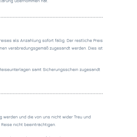
rklärung übernommen hat.
ises als Anzahlung sofort fällig. Der restliche Preis
r Ihnen verabredungsgemäß zugesandt werden. Dies ist
e Reiseunterlagen samt Sicherungsschein zugesandt
g werden und die von uns nicht wider Treu und
 Reise nicht beeinträchtigen.