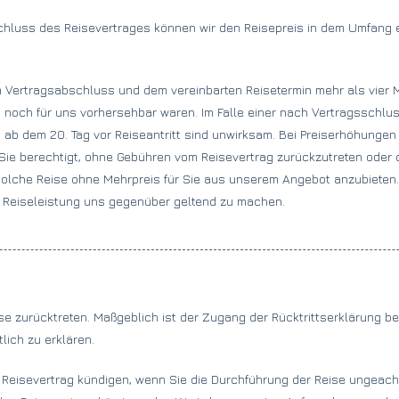
hluss des Reisevertrages können wir den Reisepreis in dem Umfang e
m Vertragsabschluss und dem vereinbarten Reisetermin mehr als vier 
noch für uns vorhersehbar waren. Im Falle einer nach Vertragsschlu
n ab dem 20. Tag vor Reiseantritt sind unwirksam. Bei Preiserhöhungen
Sie berechtigt, ohne Gebühren vom Reisevertrag zurückzutreten oder 
e solche Reise ohne Mehrpreis für Sie aus unserem Angebot anzubieten
r Reiseleistung uns gegenüber geltend zu machen.
eise zurücktreten. Maßgeblich ist der Zugang der Rücktrittserklärung 
tlich zu erklären.
en Reisevertrag kündigen, wenn Sie die Durchführung der Reise ungeac