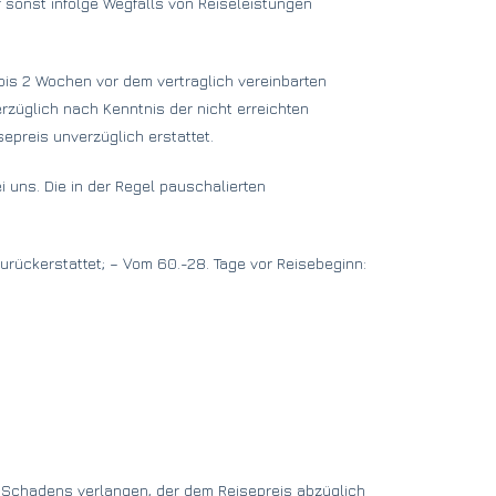
 sonst infolge Wegfalls von Reiseleistungen
bis 2 Wochen vor dem vertraglich vereinbarten
erzüglich nach Kenntnis der nicht erreichten
sepreis unverzüglich erstattet.
i uns. Die in der Regel pauschalierten
urückerstattet; – Vom 60.-28. Tage vor Reisebeginn:
n Schadens verlangen, der dem Reisepreis abzüglich