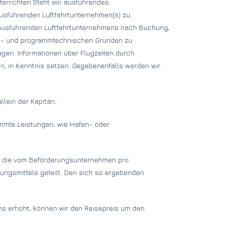
nterrichten.Steht ein ausführendes
ausführenden Luftfahrtunternehmen(s) zu
es ausführenden Luftfahrtunternehmens nach Buchung,
flug- und programmtechnischen Gründen zu
gen. Informationen über Flugzeiten durch
n, in Kenntnis setzen. Gegebenenfalls werden wir
lein der Kapitän.
mmte Leistungen, wie Hafen- oder
en die vom Beförderungsunternehmen pro
ungsmittels geteilt. Den sich so ergebenden
s erhöht, können wir den Reisepreis um den