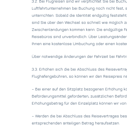
3.2. Bei Flugreisen sind wir verpflichtet Sie bei Bu
Luftfahrtunternehmen bei Buchung noch nicht fest, s
unterrichten. Sobald die Identität endgültig festst
sind Sie über den Wechsel so schnell wie möglich z
Zwischenlandungen kommen kann. Die endgültige Fest
Reisebüros sind unverbindlich. Über Leistungsänder
Ihnen eine kostenlose Umbuchung oder einen kostenl
Über notwendige Änderungen der Fahrzeit bei Fährtra
3.3. Erhöhen sich die bei Abschluss des Reisevert
Flughafengebühren, so können wir den Reisepreis 
– Bei einer auf den Sitzplatz bezogenen Erhöhung 
Beförderungsmittel geforderten, zusätzlichen Beförd
Erhöhungsbetrag für den Einzelplatz können wir von
– Werden die bei Abschluss des Reisevertrages be
entsprechenden anteiligen Betrag heraufsetzen.