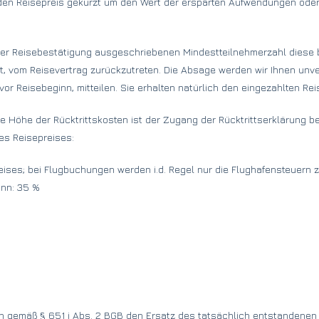
 den Reisepreis gekürzt um den Wert der ersparten Aufwendungen oder
n der Reisebestätigung ausgeschriebenen Mindestteilnehmerzahl diese 
igt, vom Reisevertrag zurückzutreten. Die Absage werden wir Ihnen unv
r Reisebeginn, mitteilen. Sie erhalten natürlich den eingezahlten Rei
ie Höhe der Rücktrittskosten ist der Zugang der Rücktrittserklärung be
es Reisepreises:
eises; bei Flugbuchungen werden i.d. Regel nur die Flughafensteuern z
inn: 35 %
en gemäß § 651 i Abs. 2 BGB den Ersatz des tatsächlich entstandene