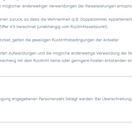
möglicher anderweitiger Verwendungen der Reiseleistungen entspric
onen zurück, so dass die Wohneinheit (z.B. Doppelzimmer, Appartement
Ziffer 4.5 berechnet (unabhängig vom Rücktrittszeitpunkt).
icket, gelten die jeweiligen Rücktrittsbedingungen der Anbieter.
rten Aufwendungen und die mögliche anderweitige Verwendung der Reis
enhang mit dem Rücktritt keine oder geringere Kosten entstanden si
ätigung angegebenen Personenzahl belegt werden. Bei Überschreitung i