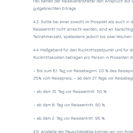
Fall behält der Reiseveranstalter den Anspruch auf
gutgebrachten Erträge.
4.3. Sollte bei einer sowohl im Prospekt als auch i
Reiseantritt nicht erreicht werden, sind wir berecht
Teilnehmerzahl, spätestens jedoch bis zwei Wochen vo
4.4. Maßgebend für den Rücktrittszeitpunkt und für d
Rücktrittskosten betragen pro Person in Prozenten d
– Bis zum 61. Tag vor Reisebeginn: 20 % des Reisepr
25% vom Reisepreis; – ab dem 27. Tage vor Reisebeg
– ab dem 15. Tag vor Reiseantritt: 50 %
– ab dem 8. Tag vor Reiseantritt: 80 %
– ab dem 2. Tag vor Reiseantritt: 95 %.
4.5. Anstelle der Pauschalsätze können wir von Ihn