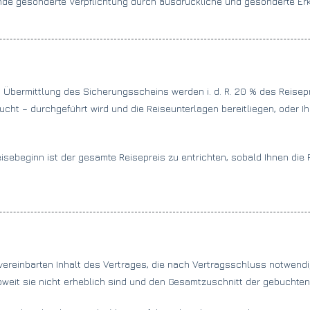
hende gesonderte Verpflichtung durch ausdrückliche und gesonderte E
nd Übermittlung des Sicherungsscheins werden i. d. R. 20 % des Reisepre
gebucht – durchgeführt wird und die Reiseunterlagen bereitliegen, ode
isebeginn ist der gesamte Reisepreis zu entrichten, sobald Ihnen di
vereinbarten Inhalt des Vertrages, die nach Vertragsschluss notwendi
oweit sie nicht erheblich sind und den Gesamtzuschnitt der gebuchten