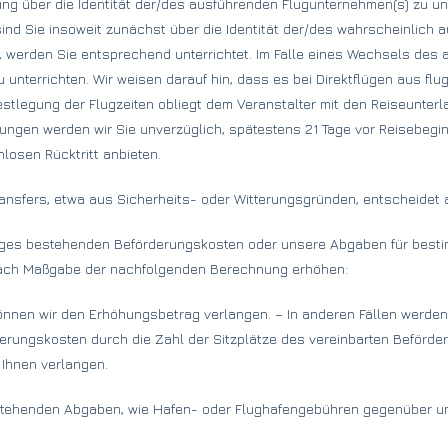
chung über die Identität der/des ausführenden Flugunternehmen(s) zu u
ind Sie insoweit zunächst über die Identität der/des wahrscheinlich 
eht, werden Sie entsprechend unterrichtet. Im Falle eines Wechsels d
u unterrichten. Wir weisen darauf hin, dass es bei Direktflügen aus 
legung der Flugzeiten obliegt dem Veranstalter mit den Reiseunterla
ungen werden wir Sie unverzüglich, spätestens 21 Tage vor Reisebegin
osen Rücktritt anbieten.
nsfers, etwa aus Sicherheits- oder Witterungsgründen, entscheidet al
rages bestehenden Beförderungskosten oder unsere Abgaben für besti
nach Maßgabe der nachfolgenden Berechnung erhöhen:
können wir den Erhöhungsbetrag verlangen. – In anderen Fällen werd
erungskosten durch die Zahl der Sitzplätze des vereinbarten Beförder
 Ihnen verlangen.
stehenden Abgaben, wie Hafen- oder Flughafengebühren gegenüber un