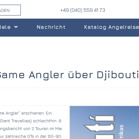
+49 (040) 559 41 73
AGEN
iele
Nachricht
Katalog Angelreis
Game Angler über Djibout
e Angler“ erschienen: Ein
Giant Trevallies) schlechthin. 6
ungsbericht von 2 Touren im Mai
ur zahlreiche GTs in der 60-90