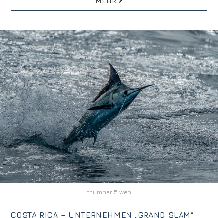
MEHR
thumper 5 web
COSTA RICA – UNTERNEHMEN „GRAND SLAM“