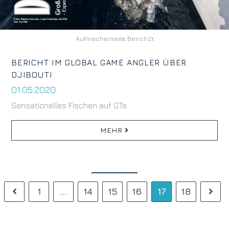
Aufmacherseite Berich2t
BERICHT IM GLOBAL GAME ANGLER ÜBER
DJIBOUTI
01.05.2020
Sensationelles Fischen auf GTs
MEHR
1
…
14
15
16
17
18
Gehe zur vorherigen Seite
Gehe 