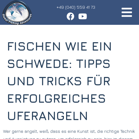
+49 (040) 559 41 73
FISCHEN WIE EIN
SCHWEDE: TIPPS
UND TRICKS FÜR
ERFOLGREICHES
UFERANGELN
Wer gerne angelt, weiß, dass es eine Kunst ist, die richtige Technik
und Ausrüstung zu nutzen, um erfolgreich zu sein. hier im diesem